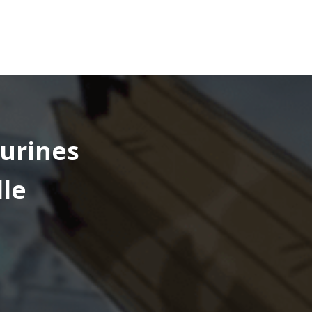
gurines
lle