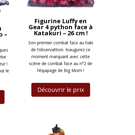
Figurine Luffy en
Gear 4 python face à
n
Katakuri – 26 cm !
o –
Son premier combat face au haki
de l’observattion. Inaugurez ce
ques
moment marquant avec cette
rbe
scène de combat face au n°2 de
eur !
l’équipage de Big Mom !
ut le
Découvrir le prix